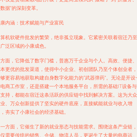
数据”的深刻变革。
小康内涵：技术赋能与产业富民
计算机软硬件批发的繁荣，绝非孤立现象。它紧密关联着宿迁乃
更广泛区域的小康成色。
一方面，
它降低了数字门槛，普惠万千企业与个人
。高效、便捷
成本更优的批发渠道，使得中小企业、初创团队乃至个体创业者
能够更容易地获取构建自身数字化能力的“武器弹药”。无论是开设
间电商工作室，还是搭建一个本地服务平台，所需的基础IT设备与
术支持，都能在宿迁这条活跃的供应链中找到解决方案。这为大
创业、万众创新提供了坚实的硬件底座，直接赋能就业与收入增
长，夯实了小康社会的经济基础。
另一方面，
它催生了新的就业形态与技能需求
。围绕这条产业链
不仅需要传统的销售、仓储、物流人员，更诞生了大量的电商运