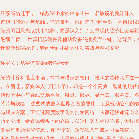
在江苏省宿迁市，一幅数字小康的画卷正由一群敏锐的新媒体人
通过他们的镜头与笔触，徐徐展开。他们的“打卡”坐标，不再仅仅
传统的田园风光或城市地标，而是深入到了支撑现代经济社会运
的毛细血管——计算机软硬件及辅助设备的批发产业链。这背后，
宿迁依托数字经济，奔向全面小康的生动实践与精彩缩影。
坐标定位：从实体货架到数字云仓
传统的计算机批发市场，常常与嘈杂的档口、堆积的货物联系在
起。在宿迁，新媒体人们“打卡”的，却是一个个高效、智能的现代
仓储物流中心与在线交易平台。键盘、鼠标、显示器、服务器、
类芯片与线缆……这些构成数字世界基石的硬件，以及驱动它们的
件与解决方案，正通过高度数字化的批发网络，从宿迁快速流向
国乃至全球。新媒体镜头下的仓库，AGV机器人穿梭分拣，大数据
屏幕实时更新供需信息，直播带货、短视频营销成为引流新常态
不仅是货物集散地的升级，更是商业模式从“搬箱子”到“拼服务、