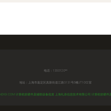
电话：1350120**
地址：上海市嘉定区真新街道江路3131号5幢JT1002室
NDIGI.COM
计算机软硬件及辅助设备批发
上海礼添信息技术有限公司
计算机软硬件